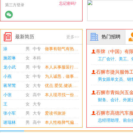
忘记密码?
第三方登录
最新简历
热门招聘
更多>>
涂
男
中专
做事有朝气有热情有干劲，工作认真负责，学习能力强且具备出色的良好语言表达能力者。具有良好的沟通能力及团队合作精神，有原则性，掌握WPS office办公软件操作技能。
帝牌（中国）有
施若琳
女
本科
工厂会计
、
美工
、
龙小武
男
中专
本人从事服装行业20余年，责任心强，计划统筹性强，对数据敏锐，处事果断，协调能力强。台资企业担任生管7年，担任服装生产厂长、生产副总10余年。总结出企业管理以制度为本，计划为纲要，预防为主要，处理为根本。深知企业文化的重要性，团队合作的执行力度性，生产以成本控制为主，实行精益管理（1）2026年在泉州婧宸纺织科技有限公司担任服装厂长，合理开发外协工厂，精益管理，提高生产利润（2）2014-2025年担任润峰织染有限公司服装部厂长，合理安排服装生产计划，降低成本开支，节流开源，实行精益管理，使公司业绩利润原定任务400万提升到1500万（3）2011-2013年在石狮都市王牌贸易公司担任生产副总
石狮市捷兴服饰
小燕
女
中专
为人诚恳，做事认真，有较强的责任心和团结合作精神 思维敏捷，适应性强 本人性格开朗，易于相处。 整套内账处理，成本核算，费用审核与管控。 有着较强的沟通协调和统筹能力，能从财务方面为公司的发展提供出准确的建议见解。
男女跟单文员
、
销
蒋琴莺
女
大专
优点:爱笑,健谈.有较敏锐的洞察力,对鞋服等时尚有自己的审美品味.对色彩感知力较为细腻,做事喜欢有效率,不喜欢拖拉.爱交朋友,有义气,勇于认错.懂得感恩.喜欢小朋友. 缺点:脾气有时候比较冲,有话直说型,有时候比较容易得罪人. 本人性格活泼,主动性强.相信我，你就对了。话泼出去太多，没有实力也是一滩废水。千里马也得有伯乐识得，美玉也得精雕。在工作中不断突破，不断创新，用心做事，用成绩表明。
石狮市青灿兴五
小张
女
高中
本人现寻找一份稳定发展的工作，为节约精力时间，请务必看清楚本人的工作经验是否符合你们的要求以及待遇是否符合本人的要求再联系！本人是一个文静的人，在思想上，为人正直，稳定、谦虚。事业心、进取心强，能设身处地为他人着想，热爱集体。在工作上，积极肯干，责任心强，细心，在生活上，有良好的日常生活习惯，团结、关心、帮助朋友并与他们融洽沟通，适应性较强。
财务
、
会计
、
外派
王
女
大专
石狮市高德汽车
张小军
男
大专
爱读书旅游
总经理助理
、
前台
谢瑞林
男
高中
本人性格脾气偏急型，讲话语调偏高，能吃苦耐劳，责任心强，重视团队合作精神，不达目标不松懈，服从上级安排，办事主动，工作中以事情为导向，不记个人因素，与人交往相对和睦.对服装生产运作流程比较熟悉，从最基础车工，检验到理单，外协跟单 生产主管，厂长都有多年的在岗经验.