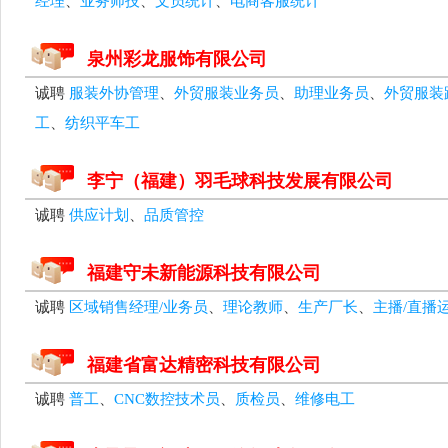
经理
、
业务师技
、
文员统计
、
电商客服统计
泉州彩龙服饰有限公司
诚聘
服装外协管理
、
外贸服装业务员
、
助理业务员
、
外贸服装
工
、
纺织平车工
李宁（福建）羽毛球科技发展有限公司
诚聘
供应计划
、
品质管控
福建守未新能源科技有限公司
诚聘
区域销售经理/业务员
、
理论教师
、
生产厂长
、
主播/直播
福建省富达精密科技有限公司
诚聘
普工
、
CNC数控技术员
、
质检员
、
维修电工