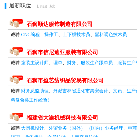
最新职位
Latest Job
石狮顺达服饰制造有限公司
诚聘
CNC编程
、
操作工
、
上下模技术员
、
塑料调色技术员
石狮市信尼迪亚服装有限公司
诚聘
童装主设计师
、
理单
、
财务
、
服装生产跟单员
、
服装生产
石狮市盈艺纺织品贸易有限公司
诚聘
财务总监助理
、
外派吉林省通化市集安会计
、
文员
、
生产
料复合类工作经验）
福建省大渝机械科技有限公司
诚聘
大圆机设计
、
外贸业务（国外） （国内）业务经理
、
电商