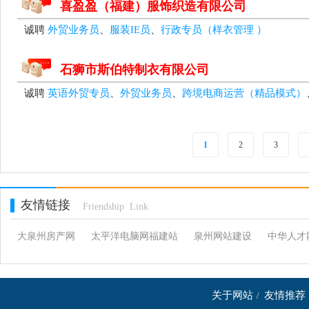
喜盈盈（福建）服饰织造有限公司
诚聘
外贸业务员
、
服装IE员
、
行政专员（样衣管理 ）
石狮市斯伯特制衣有限公司
诚聘
英语外贸专员
、
外贸业务员
、
跨境电商运营（精品模式）
1
2
3
友情链接
Friendship Link
大泉州房产网
太平洋电脑网福建站
泉州网站建设
中华人才
关于网站
友情推荐
/