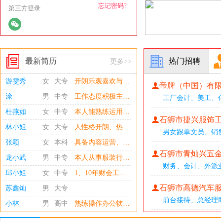
忘记密码?
第三方登录
最新简历
热门招聘
更多>>
涂
男
中专
工作态度积极主动，做事有朝气有热情有干劲，工作认真负责，学习能力强且具备出色的良好语言表达能力者。具有良好的沟通能力及团队合作精神，有原则性，掌握WPS office办公软件操作技能。
帝牌（中国）有
杜燕如
女
中专
本人能熟练运用Exce，AI ，Photoshop办公软件。从事服装行业，熟悉服装面辅料运用及服装工艺流程。工作中的我：注重效率，耐心细致，责任心强，富于团队协作精神，善与人沟通，有亲和力,乐观积极向上。生活中的我：性格开朗，待人真诚，希望我的加入，能为公司带来意想不到的效果！。愿以我的工作热情来回报您的选择！
工厂会计
、
美工
、
林小姐
女
大专
人性格开朗、热心诚恳，熟练操作办公软件；在工作中，严格要求自己，认真及时地完成公司领导交代的任务。积极学习，不断改进工作中的不足，有机会，将进行更高的尝试，让自己的能力继续升级，同贵公司发展！（注：本人石狮市本地人，C1驾驶证）
石狮市捷兴服饰
张颖
女
本科
具备内容运营、用户服务及项目推进经验，参与图文内容制作、活动宣传及用户沟通内容整理。擅长信息提炼、内容策划、资料沉淀和用户反馈分析，能够完成选题整理、文案输出、内容优化及复盘。熟悉ChatGPT、Claude 等AI工具辅助内容生产、掌握Canva、秀米等基础排版工具。
男女跟单文员
、
销
龙小武
男
中专
本人从事服装行业20余年，责任心强，计划统筹性强，对数据敏锐，处事果断，协调能力强。台资企业担任生管7年，担任服装生产厂长、生产副总10余年。总结出企业管理以制度为本，计划为纲要，预防为主要，处理为根本。深知企业文化的重要性，团队合作的执行力度性，生产以成本控制为主，实行精益管理（1）2026年在泉州婧宸纺织科技有限公司担任服装厂长，合理开发外协工厂，精益管理，提高生产利润（2）2014-2025年担任润峰织染有限公司服装部厂长，合理安排服装生产计划，降低成本开支，节流开源，实行精益管理，使公司业绩利润原定任务400万提升到1500万（3）2011-2013年在石狮都市王牌贸易公司担任生产副总
石狮市青灿兴五
邱小姐
女
中专
1、10年财会工作经验，先后服务于航空服务业、制造业等行业，积累企业财务全面管理及规范化建设经验。 2、擅长：文书处理（Word/Excel高效应用）、跨部门沟通。 3、性格积极主动，可快速适应新环境，期待用专业能力为团队创造价值。
财务
、
会计
、
外派
苏鑫灿
男
大专
石狮市高德汽车
小林
男
高中
熟练操作办公软件，速达工业财务软件,敬业心态稳定，责任心强，可外派。
前台接待
、
总经理
游雯秀
女
大专
开朗乐观喜欢与小朋友沟通热爱教育事业 擅长手工绘画等等