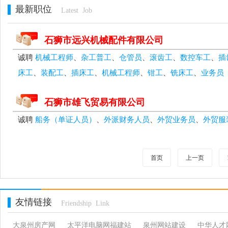
最新职位
Latest Job
石狮市远兴机械配件有限公司
诚聘
机械工程师
、
杂工普工
、
仓管员
、
滚齿工
、
数控车工
、
插
床工
、
装配工
、
插床工
、
机械工程师
、
钳工
、
铣床工
、
业务员
石狮市雄飞贸易有限公司
诚聘
船务（单证人员）
、
外派财务人员
、
外贸业务员
、
外贸服
首页
上一页
友情链接
Friendship Link
大泉州房产网
太平洋电脑网福建站
泉州网站建设
中华人才