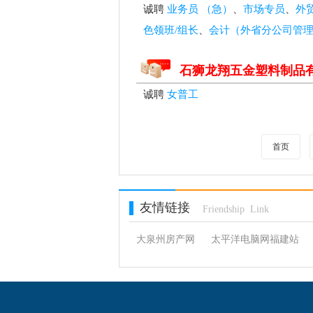
诚聘
业务员 （急）
、
市场专员
、
外
色领班/组长
、
会计（外省分公司管
石狮龙翔五金塑料制品
诚聘
女普工
首页
友情链接
Friendship Link
大泉州房产网
太平洋电脑网福建站