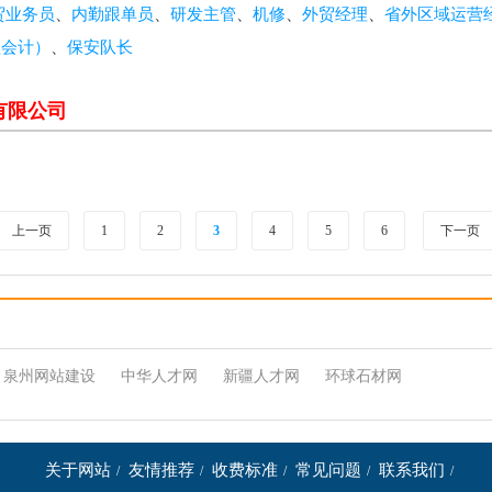
贸业务员
、
内勤跟单员
、
研发主管
、
机修
、
外贸经理
、
省外区域运营
理会计）
、
保安队长
有限公司
上一页
1
2
3
4
5
6
下一页
泉州网站建设
中华人才网
新疆人才网
环球石材网
关于网站
友情推荐
收费标准
常见问题
联系我们
/
/
/
/
/