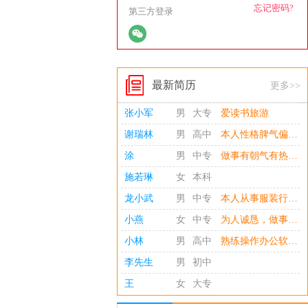
忘记密码?
第三方登录
最新简历
更多>>
张小军
男
大专
爱读书旅游
谢瑞林
男
高中
本人性格脾气偏急型，讲话语调偏高，能吃苦耐劳，责任心强，重视团队合作精神，不达目标不松懈，服从上级安排，办事主动，工作中以事情为导向，不记个人因素，与人交往相对和睦.对服装生产运作流程比较熟悉，从最基础车工，检验到理单，外协跟单 生产主管，厂长都有多年的在岗经验.
涂
男
中专
做事有朝气有热情有干劲，工作认真负责，学习能力强且具备出色的良好语言表达能力者。具有良好的沟通能力及团队合作精神，有原则性，掌握WPS office办公软件操作技能。
施若琳
女
本科
龙小武
男
中专
本人从事服装行业20余年，责任心强，计划统筹性强，对数据敏锐，处事果断，协调能力强。台资企业担任生管7年，担任服装生产厂长、生产副总10余年。总结出企业管理以制度为本，计划为纲要，预防为主要，处理为根本。深知企业文化的重要性，团队合作的执行力度性，生产以成本控制为主，实行精益管理（1）2026年在泉州婧宸纺织科技有限公司担任服装厂长，合理开发外协工厂，精益管理，提高生产利润（2）2014-2025年担任润峰织染有限公司服装部厂长，合理安排服装生产计划，降低成本开支，节流开源，实行精益管理，使公司业绩利润原定任务400万提升到1500万（3）2011-2013年在石狮都市王牌贸易公司担任生产副总
小燕
女
中专
为人诚恳，做事认真，有较强的责任心和团结合作精神 思维敏捷，适应性强 本人性格开朗，易于相处。 整套内账处理，成本核算，费用审核与管控。 有着较强的沟通协调和统筹能力，能从财务方面为公司的发展提供出准确的建议见解。
小林
男
高中
熟练操作办公软件，速达工业财务软件,敬业心态稳定，责任心强，可外派。
李先生
男
初中
王
女
大专