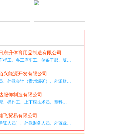
日东升体育用品制造有限公司
车样工
、
各工序车工
、
储备干部
、
版
…
佰兴能源开发有限公司
员
、
外派会计（贵州煤矿）
、
外派财
…
达服饰制造有限公司
程
、
操作工
、
上下模技术员
、
塑料
…
雄飞贸易有限公司
单证人员）
、
外派财务人员
、
外贸业
…