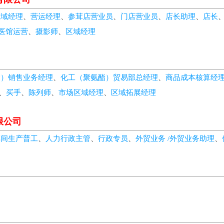
区域经理
、
营运经理
、
参茸店营业员
、
门店营业员
、
店长助理
、
店长
医馆运营
、
摄影师
、
区域经理
酯）销售业务经理
、
化工（聚氨酯）贸易部总经理
、
商品成本核算经
、
买手
、
陈列师
、
市场区域经理
、
区域拓展经理
限公司
车间生产普工
、
人力行政主管
、
行政专员
、
外贸业务 /外贸业务助理
、