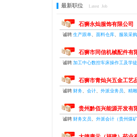
最新职位
Latest Job
石狮永灿服饰有限公司
诚聘
生产跟单
、
面料仓库
、
服装采购
石狮市同信机械配件有
诚聘
加工中心数控车床操作工及学
石狮市青灿兴五金工艺
诚聘
财务
、
会计
、
外派业务员
、
精
贵州黔佰兴能源开发有
诚聘
财务文员
、
外派会计（贵州煤
大德康元（福建）药业