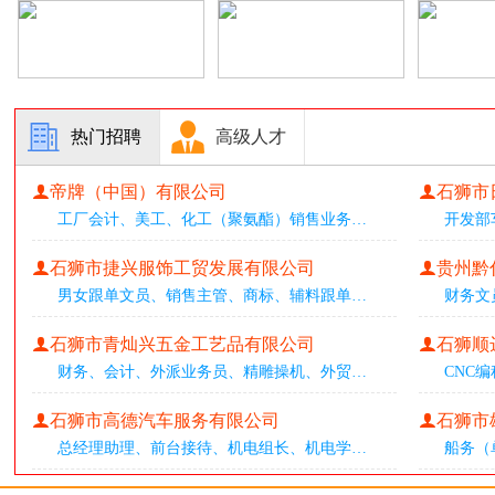
热门招聘
高级人才
帝牌（中国）有限公司
石狮市
工厂会计
、
美工
、
化工（聚氨酯）销售业务
…
开发部
石狮市捷兴服饰工贸发展有限公司
贵州黔
男女跟单文员
、
销售主管
、
商标、辅料跟单
…
财务文
石狮市青灿兴五金工艺品有限公司
石狮顺
财务
、
会计
、
外派业务员
、
精雕操机
、
外贸
…
CNC编
石狮市高德汽车服务有限公司
石狮市
总经理助理
、
前台接待
、
机电组长
、
机电学
…
船务（