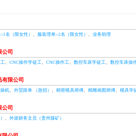
:-1名（限女性）
、
服装理单:-2名（限女性）
、
业务助理
限公司
徒工
、
CNC操作学徒工
、
CNC操作工
、
数控车床学徒工
、
数控车床操
品有限公司
雕操机
、
外贸跟单 （急招）
、
精密模具师傅
、
精雕画图师傅
、
模具学
限公司
矿）
、
外派财务文员（贵州煤矿）
有限公司