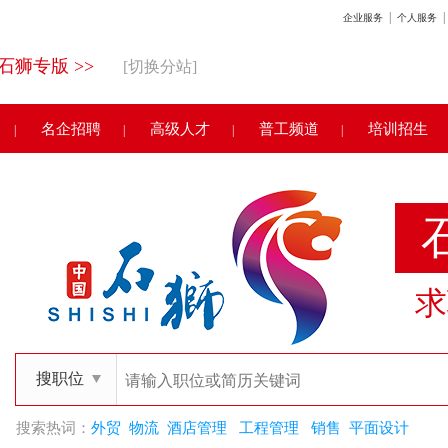
|
|
企业服务
个人服务
石狮专版 >>
[切换分站]
名企招聘
高级人才
普工频道
培训招生
|
|
|
|
求
搜职位
搜索热词：
外贸
物流
酒店管理
工程管理
销售
平面设计