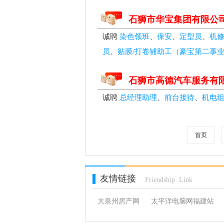
石狮市华宝集团有限公
诚聘
染色领班
、
保安
、
定型员
、
机
员
、
贴膜/打卷辅助工（豪宝第二事
石狮市高德汽车服务有
诚聘
总经理助理
、
前台接待
、
机电
首页
友情链接
Friendship Link
大泉州房产网
太平洋电脑网福建站