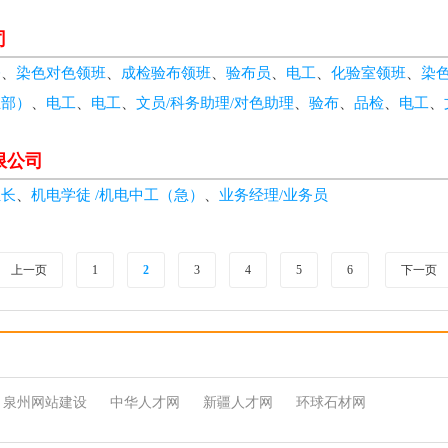
司
修
、
染色对色领班
、
成检验布领班
、
验布员
、
电工
、
化验室领班
、
染
业部）
、
电工
、
电工
、
文员/科务助理/对色助理
、
验布
、
品检
、
电工
、
限公司
组长
、
机电学徒 /机电中工（急）
、
业务经理/业务员
上一页
1
2
3
4
5
6
下一页
泉州网站建设
中华人才网
新疆人才网
环球石材网