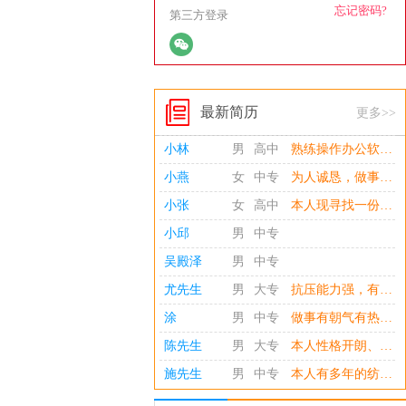
忘记密码?
第三方登录
最新简历
更多>>
小林
男
高中
熟练操作办公软件，速达工业财务软件,敬业心态稳定，责任心强，可外派。
小燕
女
中专
为人诚恳，做事认真，有较强的责任心和团结合作精神 思维敏捷，适应性强 本人性格开朗，易于相处。 整套内账处理，成本核算，费用审核与管控。 有着较强的沟通协调和统筹能力，能从财务方面为公司的发展提供出准确的建议见解。
小张
女
高中
本人现寻找一份稳定发展的工作，为节约精力时间，请务必看清楚本人的工作经验是否符合你们的要求以及待遇是否符合本人的要求再联系！本人是一个文静的人，在思想上，为人正直，稳定、谦虚。事业心、进取心强，能设身处地为他人着想，热爱集体。在工作上，积极肯干，责任心强，细心，在生活上，有良好的日常生活习惯，团结、关心、帮助朋友并与他们融洽沟通，适应性较强。
小邱
男
中专
吴殿泽
男
中专
尤先生
男
大专
抗压能力强，有责任心，适应能力强，做事效率高。
涂
男
中专
做事有朝气有热情有干劲，工作认真负责，学习能力强且具备出色的良好语言表达能力者。具有良好的沟通能力及团队合作精神，有原则性，掌握WPS office办公软件操作技能。
陈先生
男
大专
本人性格开朗、为人诚恳、乐观向上、兴趣广泛、拥有较强的组织能力和适应能力、并具有较强的管理策划与组织管理协调能力。
施先生
男
中专
本人有多年的纺织布料行业业务工作经验，熟悉棉布梭织交织化纤面料生产染整后整工艺，处理日常工作上的问题比较有方法。后期做化纤坯布销售业务，后整理业务，熟悉市场行情，至今。有较好的营销基础，不限其他行业。熟练操作应用各种电脑办公软件，等ERP办公管理系统应用，产销运营管理，产业升级，优化管理，助力实体市场经济。 用人单位公司企业如有工作岗位业务薪资待遇符合再联系。谢谢！（非诚勿扰）