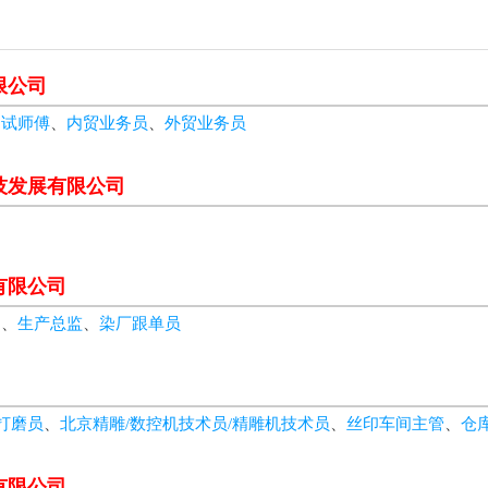
限公司
调试师傅
、
内贸业务员
、
外贸业务员
技发展有限公司
有限公司
勤
、
生产总监
、
染厂跟单员
打磨员
、
北京精雕/数控机技术员/精雕机技术员
、
丝印车间主管
、
仓
有限公司