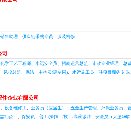
、
销售助理
、
供应链采购专员
、
服装机修
公司
、
化学工艺工程师
、
水运安全员
、
招商运营总监
、
市政专业经理
、
总
、
风投总监
、
保洁
、
中控员(建材园)
、
水运施工员
、
驻项目商务专员/
配件企业有限公司
师
、
设备维修工
、
业务员（应届生）
、
五金生产管理
、
外派业务员
、
无需经验）
、
保安员
、
普工/操作工/技工/高薪诚聘
、
安全员（大堡华联