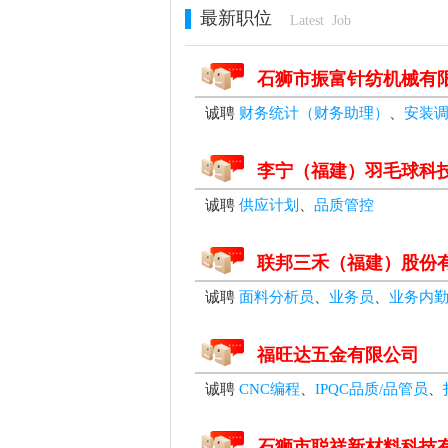
最新职位
Latest Job
石狮市振富针纺机械有
诚聘
财务统计（财务助理）
、
安装
李宁（福建）羽毛球科
诚聘
供应计划
、
品质管控
联邦三禾（福建）股份
诚聘
面料分析员
、
业务员
、
业务内
福旺达五金有限公司
诚聘
CNC编程
、
IPQC品质/品管员
、
石狮市聪祥新材料科技