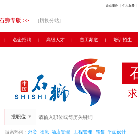
|
|
企业服务
个人服务
石狮专版 >>
[切换分站]
名企招聘
高级人才
普工频道
培训招生
|
|
|
|
求
搜职位
搜索热词：
外贸
物流
酒店管理
工程管理
销售
平面设计