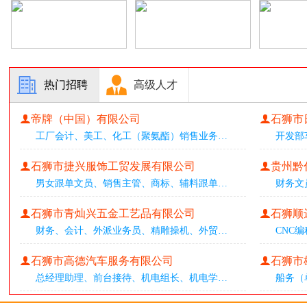
热门招聘
高级人才
帝牌（中国）有限公司
石狮市
工厂会计
、
美工
、
化工（聚氨酯）销售业务
…
开发部
石狮市捷兴服饰工贸发展有限公司
贵州黔
男女跟单文员
、
销售主管
、
商标、辅料跟单
…
财务文
石狮市青灿兴五金工艺品有限公司
石狮顺
财务
、
会计
、
外派业务员
、
精雕操机
、
外贸
…
CNC编
石狮市高德汽车服务有限公司
石狮市
总经理助理
、
前台接待
、
机电组长
、
机电学
…
船务（