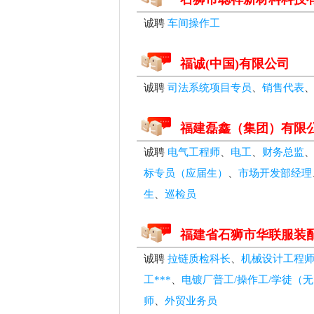
诚聘
车间操作工
福诚(中国)有限公司
诚聘
司法系统项目专员
、
销售代表
福建磊鑫（集团）有限
诚聘
电气工程师
、
电工
、
财务总监
标专员（应届生）
、
市场开发部经理
生
、
巡检员
福建省石狮市华联服装
诚聘
拉链质检科长
、
机械设计工程
工***
、
电镀厂普工/操作工/学徒（
师
、
外贸业务员